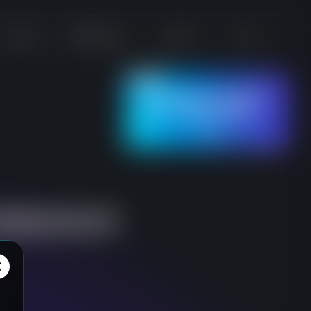
问答
产品&文档
发布
关于
智
能
体
协
作