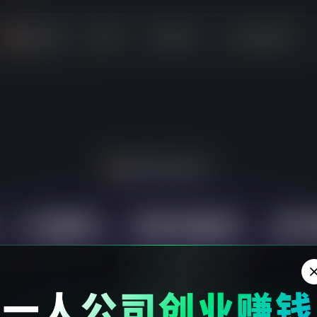
🔥插件市场
服务
定制开发
低价云服务器
✨Built for developers
、
A
i
编
码
、
流
程
编
排
、
多
只需少量的口语提示就能完成特定的功能，大大节省开发时间