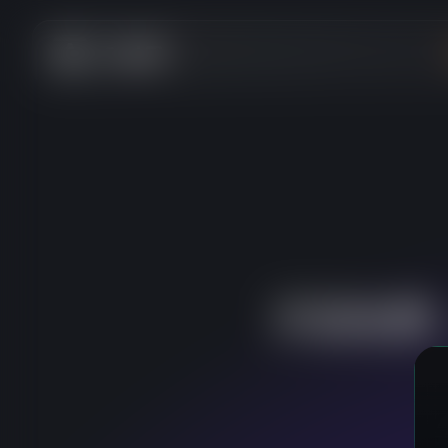
Cool
v8
开
源
免
费